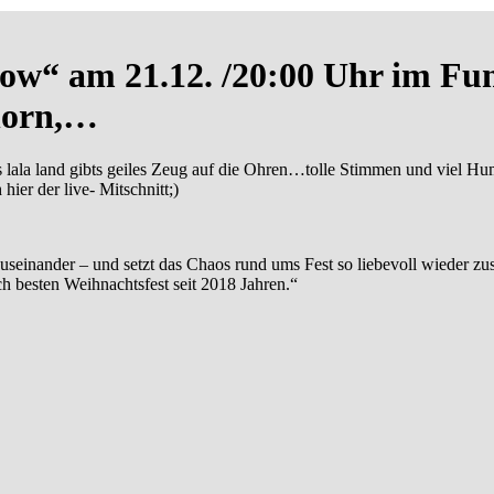
show“ am 21.12. /20:00 Uhr im 
horn,…
lls bis lala land gibts geiles Zeug auf die Ohren…tolle Stimmen und
r der live- Mitschnitt;)
inander – und setzt das Chaos rund ums Fest so liebevoll wieder z
h besten Weihnachtsfest seit 2018 Jahren.“