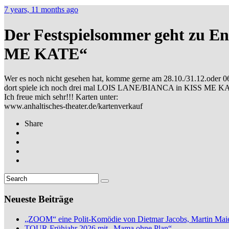
7 years, 11 months ago
Der Festspielsommer geht zu E
ME KATE“
Wer es noch nicht gesehen hat, komme gerne am 28.10./31.12.
dort spiele ich noch drei mal LOIS LANE/BIANCA in KISS ME 
Ich freue mich sehr!!! Karten unter:
www.anhaltisches-theater.de/kartenverkauf
Share
Neueste Beiträge
„ZOOM“ eine Polit-Komödie von Dietmar Jacobs, Martin Maie
TOUR Frühjahr 2026 mit „Mama ohne Plan“