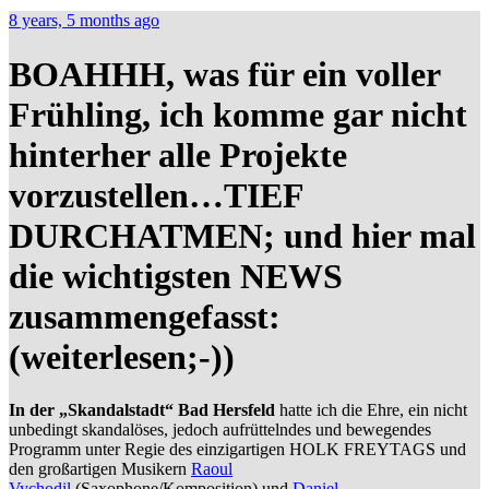
8 years, 5 months ago
BOAHHH, was für ein voller
Frühling, ich komme gar nicht
hinterher alle Projekte
vorzustellen…TIEF
DURCHATMEN; und hier mal
die wichtigsten NEWS
zusammengefasst:
(weiterlesen;-))
In der „Skandalstadt“ Bad Hersfeld
hatte ich die Ehre, ein nicht
unbedingt skandalöses, jedoch aufrüttelndes und bewegendes
Programm unter Regie des einzigartigen HOLK FREYTAGS und
den großartigen Musikern
Raoul
Vychodil
(Saxophone/Komposition) und
Daniel