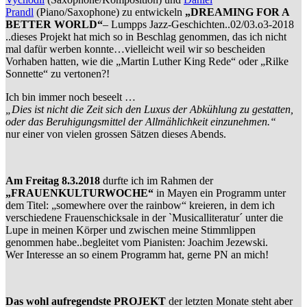
Prandl
(Piano/Saxophone) zu entwickeln
„DREAMING FOR A
BETTER WORLD“
– Lumpps Jazz-Geschichten..02/03.o3-2018
..dieses Projekt hat mich so in Beschlag genommen, das ich nicht
mal dafür werben konnte…vielleicht weil wir so bescheiden
Vorhaben hatten, wie die „Martin Luther King Rede“ oder „Rilke
Sonnette“ zu vertonen?!
Ich bin immer noch beseelt …
„Dies ist nicht die Zeit sich den Luxus der Abkühlung zu gestatten,
oder das Beruhigungsmittel der Allmählichkeit einzunehmen.“
nur einer von vielen grossen Sätzen dieses Abends.
Am Freitag 8.3.2018
durfte ich im Rahmen der
„FRAUENKULTURWOCHE“
in Mayen ein Programm unter
dem Titel: „somewhere over the rainbow“ kreieren, in dem ich
verschiedene Frauenschicksale in der `Musicalliteratur´ unter die
Lupe in meinen Körper und zwischen meine Stimmlippen
genommen habe..begleitet vom Pianisten: Joachim Jezewski.
Wer Interesse an so einem Programm hat, gerne PN an mich!
Das wohl aufregendste PROJEKT
der letzten Monate steht aber