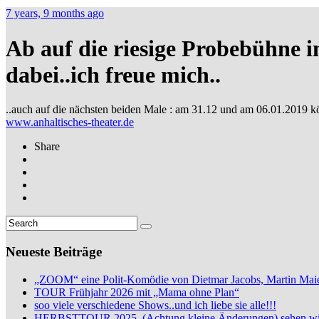
7 years, 9 months ago
Ab auf die riesige Probebühne 
dabei..ich freue mich..
..auch auf die nächsten beiden Male : am 31.12 und am 06.01.2019 k
www.anhaltisches-theater.de
Share
Neueste Beiträge
„ZOOM“ eine Polit-Komödie von Dietmar Jacobs, Martin Maie
TOUR Frühjahr 2026 mit „Mama ohne Plan“
soo viele verschiedene Shows..und ich liebe sie alle!!!
HERBSTTOUR 2025..(Achtung kleine Änderungen) sehen wi