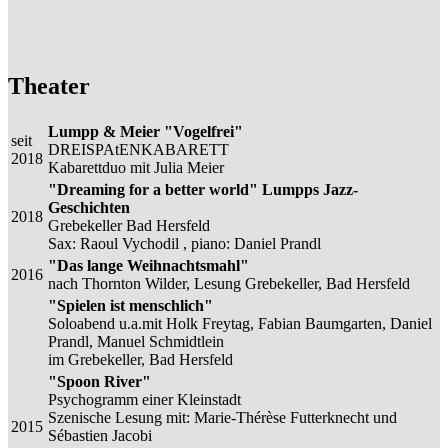
Theater
Lumpp & Meier "Vogelfrei"
seit
DREISPAtENKABARETT
2018
Kabarettduo mit Julia Meier
"Dreaming for a better world" Lumpps Jazz-
Geschichten
2018
Grebekeller Bad Hersfeld
Sax: Raoul Vychodil , piano: Daniel Prandl
"Das lange Weihnachtsmahl"
2016
nach Thornton Wilder, Lesung Grebekeller, Bad Hersfeld
"Spielen ist menschlich"
Soloabend u.a.mit Holk Freytag, Fabian Baumgarten, Daniel
Prandl, Manuel Schmidtlein
im Grebekeller, Bad Hersfeld
"Spoon River"
Psychogramm einer Kleinstadt
Szenische Lesung mit: Marie-Thérèse Futterknecht und
2015
Sébastien Jacobi